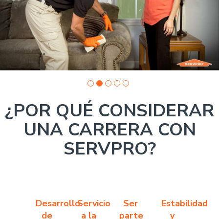
photo
1
¿POR QUÉ CONSIDERAR
UNA CARRERA CON
SERVPRO?
Desarrollo
Servicio
Ser
Estabilidad
de
a la
parte
y